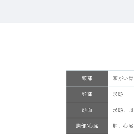
頭部
頭がい骨
頸部
形態
顔面
形態、眼
胸部/心臓
肺、心臓