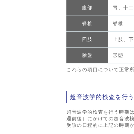
腹部
胃、十二
脊椎
脊椎
四肢
上肢、下
胎盤
形態
これらの項目について正常
超音波学的検査を行
超音波学的検査を行う時期は
週前後）にかけての超音波
受診の日程的に上記の時期