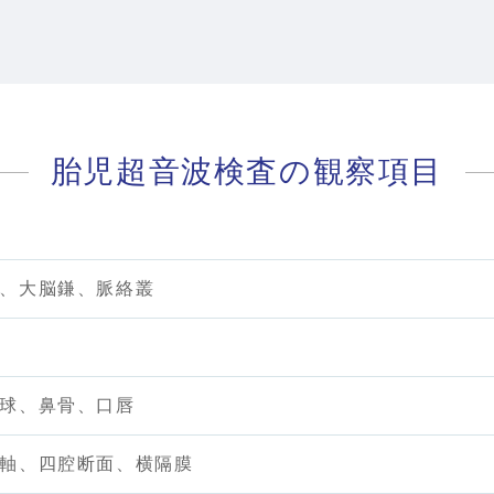
胎児超音波検査の観察項目
、大脳鎌、脈絡叢
球、鼻骨、口唇
軸、四腔断面、横隔膜