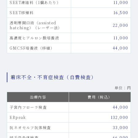
SEET凍結料（1個あたり）
11,000
SEET移殖料
16,500
透明帯開口術（assisted
22,000
hatching）（レーザー法）
高濃度ヒアルロン酸培養液
11,000
GMCSF培養液（移植）
44,000
着床不全・不育症検査（自費検査）
単位：円
治療内容
費用（税込）
子宮内フローラ検査
44,000
ERpeak
132,000
抗ネオセルフ抗体検査
33,000
絨毛染色体検査
66,000