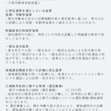
• 子宮内膜受容能検査2
◎算定基準を満たしている加算
夜間・早朝等加算
• 厚生労働省の定めた診療報酬点数の算定基準に基づき、受付され
た時間により夜間・早朝等加算をご請求させていただきます。
明細書発行体制等加算
• 領収書発行の際に、項目ごとの内容を記載した明細書を無料で発
行しております。
一般名処方加算
• 薬を処方する際、一般名処方（一般的な名称による処方箋の発
行）を行う場合があります。一般名処方によって特定の医薬品の供
給が不足した場合であっても、患者さんに必要な医薬品が提供しや
すくなります。
情報通信機器を用いた診療に係る基準
• 情報通信機器を⽤いた診療とは、患者さんのスマートフォン等の
ビデオ通話による診察・処⽅を⾏う診察です。
◎保険外負担に関する事項（選定療養）
精子の凍結及び融解（選定療養） 33,000円
• 採卵当日に精液を持参することが難しく、医学的に必要と認めら
れない患者の都合による精子の凍結については選定療養(保険適用
外)となります。
※ 選定療養とは、厚生労働大臣の定めにより、保険適用外の治療
を、保険適用治療と併せて受けることができる制度のことです。