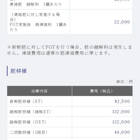
凍結胚 融解料 1個あたり
（凍結胚に対し実施する場
合）
22,000
PGT実施後 再凍結料 1個あ
たり
＊新鮮胚に対してPGTを行う場合、胚の融解料は発生しま
せん。凍結費用は通常の胚凍結費用に準じます。
胚移植
単位：円
治療内容
費用（税込）
新鮮胚移植（ET）
82,500
融解胚移植（融解ET）
132,000
融解胚移植（DET）
132,000
二段階移植（1回目）
44,000