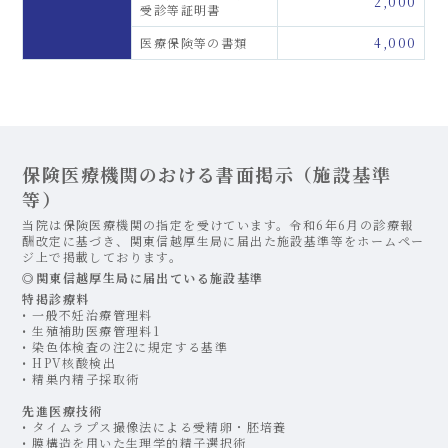
2,000
受診等証明書
医療保険等の書類
4,000
保険医療機関のおける書面掲示（施設基準
等）
当院は保険医療機関の指定を受けています。令和6年6月の診療報
酬改定に基づき、関東信越厚生局に届出た施設基準等をホームペー
ジ上で掲載しております。
◎関東信越厚生局に届出ている施設基準
特掲診療料
• 一般不妊治療管理料
• 生殖補助医療管理料1
• 染色体検査の注2に規定する基準
• HPV核酸検出
• 精巣内精子採取術
先進医療技術
• タイムラプス撮像法による受精卵・胚培養
• 膜構造を用いた生理学的精子選択術