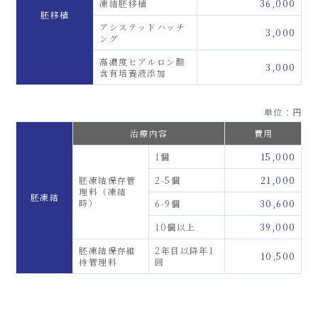
凍結胚移植
36,000
胚移植
アシステッドハッチ
3,000
ング
高濃度ヒアルロン酸
3,000
含有培養液添加
単位：円
治療内容
費用
1個
15,000
胚凍結保存管
2-5個
21,000
理料（凍結
胚凍結
時）
6-9個
30,600
10個以上
39,000
胚凍結保存維
2年目以降年1
10,500
持管理料
回