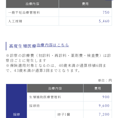
治療内容
費用
一般不妊治療管理料
750
人工授精
5,460
治療内容はこちら
高度生殖医療
※診察の診療費（初診料・再診料・薬剤費・検査費）は診
察日ごとに発生します
※保険適用対象となるのは、40歳未満が通算移植6回ま
で、43歳未満が通算3回までとなります。
単位：円
治療内容
費用
生殖補助医療管理料
900
採卵術
9,600
採卵
卵子1個
7,200