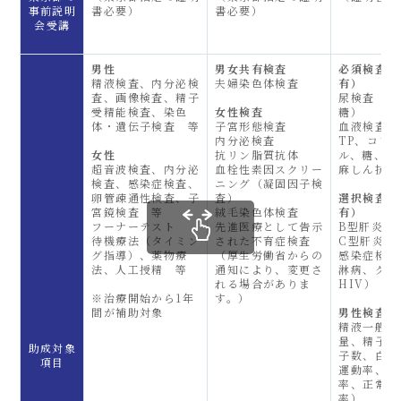
事前説明
書必要）
書必要）
会受講
男性
男女共有検査
必須検査（
精液検査、内分泌検
夫婦染色体検査
有）
査、画像検査、精子
尿検査（た
受精能検査、染色
女性検査
糖）
体・遺伝子検査 等
子宮形態検査
血液検査（
内分泌検査
TP、コレ
女性
抗リン脂質抗体
ル、糖、腎
超音波検査、内分泌
血栓性素因スクリー
麻しん抗体
検査、感染症検査、
ニング（凝固因子検
卵管疎通性検査、子
査）
選択検査（
宮鏡検査 等
絨毛染色体検査
有）
フーナーテスト
先進医療として告示
B型肝炎検
待機療法（タイミン
された不育症検査
C型肝炎検
グ指導）、薬物療
（厚生労働省からの
感染症検査
法、人工授精 等
通知により、変更さ
淋病、クラ
れる場合がありま
HIV）
※治療開始から1年
す。）
間が補助対象
男性検査
精液一般検
量、精子濃
助成対象
子数、白血
項目
運動率、前
率、正常精
率）