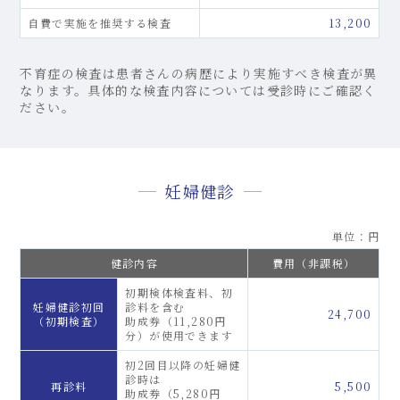
自費で実施を推奨する検査
13,200
不育症の検査は患者さんの病歴により実施すべき検査が異
なります。具体的な検査内容については受診時にご確認く
ださい。
妊婦健診
単位：円
健診内容
費用（非課税）
初期検体検査料、初
妊婦健診初回
診料を含む
24,700
（初期検査）
助成券（11,280円
分）が使用できます
初2回目以降の妊婦健
診時は
再診料
5,500
助成券（5,280円