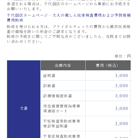
希望される場合は、千代田区のホームページから事前にお手続きを
お願いいたします。
千代田区ホームページ - 大人の風しん抗体検査費用および予防接種
費用助成
助成を受けられる方は、ブライダルチェックの費用から風疹抗体検
査の価格を除いた料金のご請求となります。
助成の手続きに関してご不明な点がございましたら、当院までお問
い合わせください。
単位：円
治療内容
費用（税込）
証明書
3,000
診断書
3,000
診療情報提供書
3,000
母性健康管理指導事
文書
3,000
項連絡カード
不妊検査等助成事業
2,000
受診等証明書
不育症検査助成事業