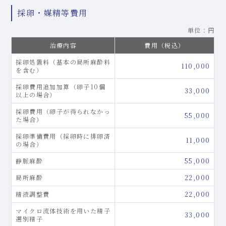
採卵・媒精等費用
単位：円
治療内容
費用（税込）
採卵処置料（基本の局所麻酔料
110,000
を含む）
採卵費用追加加算（卵子10個
33,000
以上の場合）
採卵費用（卵子が得られなかっ
55,000
た場合）
採卵準備費用（採卵時に排卵済
11,000
の場合）
静脈麻酔
55,000
局所麻酔
22,000
精液調整費
22,000
マイクロ流体技術を用いた精子
33,000
選別精子