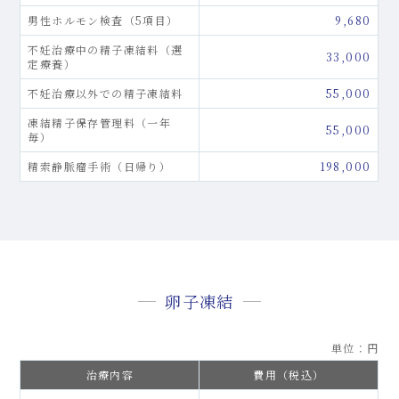
男性ホルモン検査（5項目）
9,680
不妊治療中の精子凍結料（選
33,000
定療養）
不妊治療以外での精子凍結料
55,000
凍結精子保存管理料（一年
55,000
毎）
精索静脈瘤手術（日帰り）
198,000
卵子凍結
単位：円
治療内容
費用（税込）