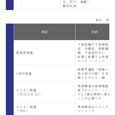
炎、HIV、梅毒）
風疹抗体
単位：円
項目
目的
子宮筋腫や子宮腺筋
症、内膜症、卵巣腫
超音波検査
瘍、子宮奇形など、
妊娠に影響する疾患
のスクリーニング
卵巣予備能（卵巣に
AMH検査
残る卵子の数）を反
映するホルモン値
排卵障害や卵巣機能
ホルモン検査
低下のスクリーニン
（FSH,LH,E2）
グに3種を同時に測る
ことが必要です
ホルモン検査
排卵障害などのスク
（PRL）
リーニング