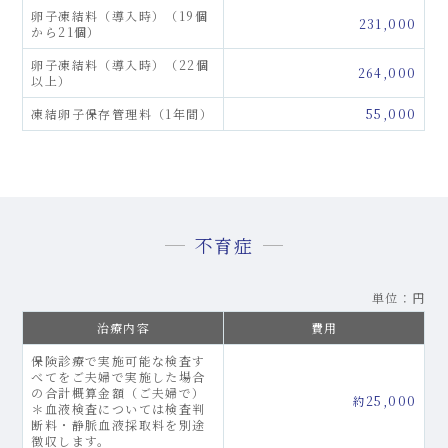
卵子凍結料（導入時）（19個
231,000
から21個）
卵子凍結料（導入時）（22個
264,000
以上）
凍結卵子保存管理料（1年間）
55,000
不育症
単位：円
治療内容
費用
保険診療で実施可能な検査す
べてをご夫婦で実施した場合
の合計概算金額（ご夫婦で）
約25,000
＊血液検査については検査判
断料・静脈血液採取料を別途
徴収します。