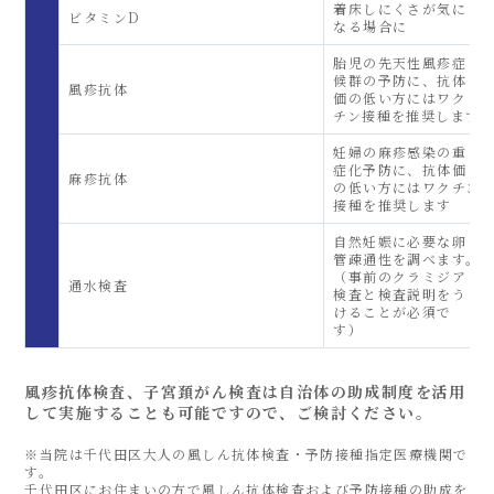
着床しにくさが気に
ビタミンD
なる場合に
胎児の先天性風疹症
候群の予防に、抗体
風疹抗体
価の低い方にはワク
チン接種を推奨します
妊婦の麻疹感染の重
症化予防に、抗体価
麻疹抗体
の低い方にはワクチン
接種を推奨します
自然妊娠に必要な卵
管疎通性を調べます。
（事前のクラミジア
通水検査
検査と検査説明をう
けることが必須で
す）
風疹抗体検査、子宮頚がん検査は自治体の助成制度を活用
して実施することも可能ですので、ご検討ください。
※当院は千代田区大人の風しん抗体検査・予防接種指定医療機関で
す。
千代田区にお住まいの方で風しん抗体検査および予防接種の助成を