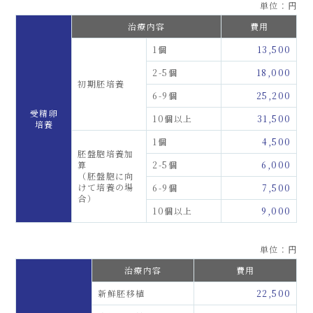
単位：円
治療内容
費用
1個
13,500
2-5個
18,000
初期胚培養
6-9個
25,200
受精卵
10個以上
31,500
培養
1個
4,500
胚盤胞培養加
算
2-5個
6,000
（胚盤胞に向
けて培養の場
6-9個
7,500
合）
10個以上
9,000
単位：円
治療内容
費用
新鮮胚移植
22,500