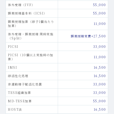
体外受精（IVF）
55,000
顕微授精基本料（ICSI）
55,000
顕微授精加算（卵子1個当たり
11,000
加算）
体外受精・顕微授精 同時実施
顕微授精実費+27,500
（Split）
PICSI
33,000
PICSI（10個以上実施時の加
11,000
算）
IMSI
16,500
卵活性化処理
16,500
非運動精子賦活化処置
33,000
TESE組織加算
33,000
MD-TESE加算
55,000
HOST法
16,500