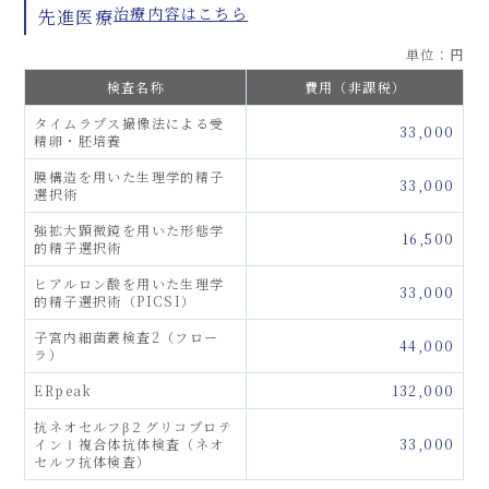
治療内容はこちら
先進医療
単位：円
検査名称
費用（非課税）
タイムラプス撮像法による受
33,000
精卵・胚培養
膜構造を用いた生理学的精子
33,000
選択術
強拡大顕微鏡を用いた形態学
16,500
的精子選択術
ヒアルロン酸を用いた生理学
33,000
的精子選択術（PICSI）
子宮内細菌叢検査2（フロー
44,000
ラ）
ERpeak
132,000
抗ネオセルフβ２グリコプロテ
インⅠ複合体抗体検査（ネオ
33,000
セルフ抗体検査）