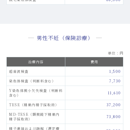
男性不妊（保険診療）
単位：円
治療内容
費用
超音波検査
1,500
染色体検査（判断料含む）
7,730
Y染色体微小欠失検査（判断料
11,610
含む）
TESE（精巣内精子採取術）
37,200
MD-TESE（顕微鏡下精巣内
73,800
精子採取術）
精子凍結および融解（選定療