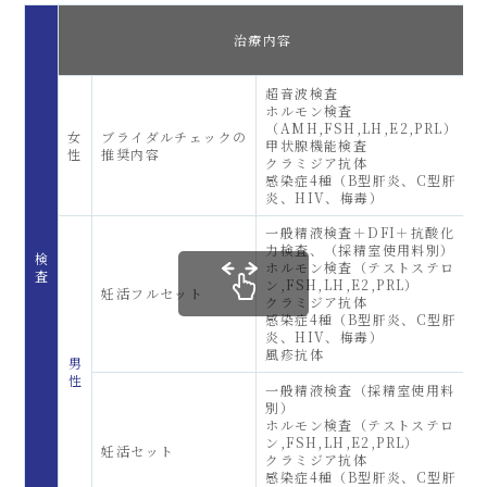
治療内容
超音波検査
ホルモン検査
（AMH,FSH,LH,E2,PRL）
女
ブライダルチェックの
甲状腺機能検査
性
推奨内容
クラミジア抗体
感染症4種（B型肝炎、C型肝
炎、HIV、梅毒）
一般精液検査＋DFI＋抗酸化
力検査、（採精室使用料別）
検
ホルモン検査（テストステロ
査
ン,FSH,LH,E2,PRL）
妊活フルセット
4
クラミジア抗体
感染症4種（B型肝炎、C型肝
炎、HIV、梅毒）
風疹抗体
男
性
一般精液検査（採精室使用料
別）
ホルモン検査（テストステロ
ン,FSH,LH,E2,PRL）
妊活セット
クラミジア抗体
感染症4種（B型肝炎、C型肝