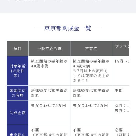
東京都助成金一覧
プレコンセ
項目
一般不妊治療
不育症
ケ
検査開始の妻年齢が
検査開始の妻年齢が
18歳～
対象年齢
40歳未満
43歳未満
(※条件
※2回以上の流産も
等）
しくは死産の既往が
あること
婚姻関係
法律婚又は事実婚が
法律婚又は事実婚が
不問
の有無
対象
対象
男女合わせて5万円
男女合わせて5万円
女性：上限
男性：上限
助成金額
不要
不要
必要
東京都の
（東京都指定の証明
（東京都指定の証明
（証明書不