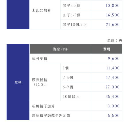
卵子2-5個
10,800
上記に加算
卵子6-9個
16,500
卵子10個以上
21,600
単位：円
治療内容
費用
体外受精
9,600
1個
11,400
2-5個
17,400
顕微授精
受精
（ICSI）
6-9個
27,000
10個以上
35,400
新鮮精子加算
3,000
凍結精子融解処理加算
5,500