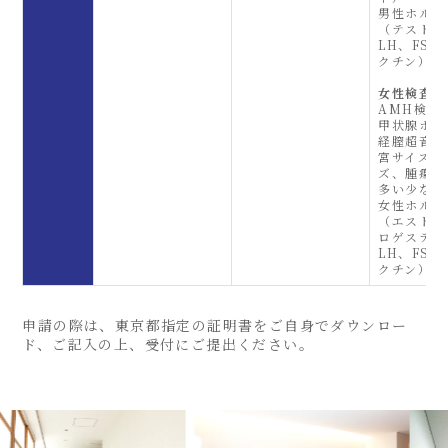
男性ホルモ
（テストス
LH、FS
クチン）
女性検査
AMH検査
甲状腺ホル
経膣超音波
宮サイズ、
ズ、腫瘍有
多い少ない
女性ホルモ
（エストロ
ロゲステロ
LH、FS
クチン）
申請の際は、東京都指定の証明書をご自身でダウンロー
ド、ご記入の上、受付にご提出ください。