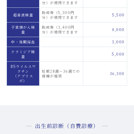
分）が使用できます
助成券（5,300円
超音波検査
5,500
分）が使用できます
子宮頸がん検
助成券（3,400円
4,000
査
分）が使用できます
中・後期採血
3,000
クラミジア検
5,000
査
RSウイルスワ
クチン
妊娠28週～36週での
36,300
（アブリス
接種が推奨
ボ）
出生前診断（自費診療）