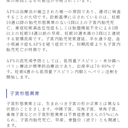
産の原因となる可能性が示唆されています。
APSは治療法が確立された唯一の原因であり、適切に検査
することが大切です。診断基準に示されているのは、妊娠
10週以降の胎児形態異常のない1回以上の子宮内胎児死
亡、重症妊娠高血圧性症もしくは胎盤機能不全による1回
以上の妊娠34週以前の早産、妊娠10週未満の3回以上連続
する習慣流産です。子宮内胎児発育遅延、羊水過少症、血
小板減少症もAPSを疑う症状です。初期流産よりも子宮内
胎児死亡が特徴です。
APSの流死産予防としては、低用量アスピリン・未分画ヘ
パリン療法が標準的治療法であり、出産率は70-80%で
す。妊娠4週から低用量アスピリン内服とヘパリン注射を
開始します。
子宮形態異常
子宮形態異常とは、生まれつき子宮の形が正常とは異なる
状態のことをさします。中隔子宮、双角子宮、単角子宮、
重複子宮などの子宮形態異常は不育症患者さんの5%にみ
られ、子宮内胎児死亡、早産、骨盤位（逆子）とも関連し
ます。