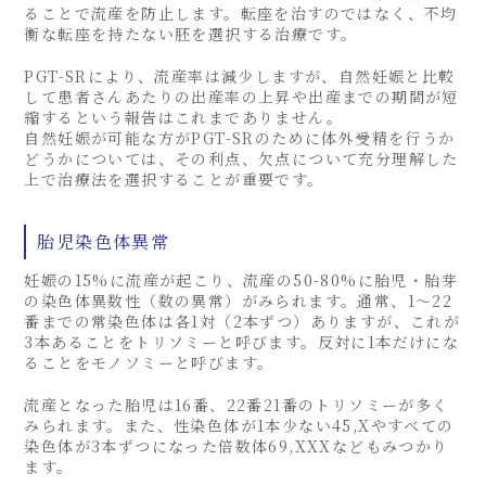
ることで流産を防止します。転座を治すのではなく、不均
衡な転座を持たない胚を選択する治療です。
PGT-SRにより、流産率は減少しますが、自然妊娠と比較
して患者さんあたりの出産率の上昇や出産までの期間が短
縮するという報告はこれまでありません。
自然妊娠が可能な方がPGT-SRのために体外受精を行うか
どうかについては、その利点、欠点について充分理解した
上で治療法を選択することが重要です。
胎児染色体異常
妊娠の15%に流産が起こり、流産の50-80%に胎児・胎芽
の染色体異数性（数の異常）がみられます。通常、1～22
番までの常染色体は各1対（2本ずつ）ありますが、これが
3本あることをトリソミーと呼びます。反対に1本だけにな
ることをモノソミーと呼びます。
流産となった胎児は16番、22番21番のトリソミーが多く
みられます。また、性染色体が1本少ない45,Xやすべての
染色体が3本ずつになった倍数体69,XXXなどもみつかり
ます。