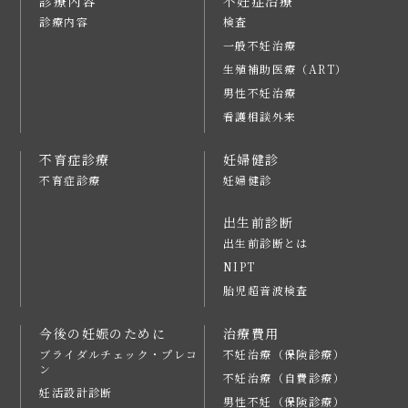
診療内容
不妊症治療
診療内容
検査
一般不妊治療
生殖補助医療（ART）
男性不妊治療
看護相談外来
不育症診療
妊婦健診
不育症診療
妊婦健診
出生前診断
出生前診断とは
NIPT
胎児超音波検査
今後の妊娠のために
治療費用
ブライダルチェック・プレコ
不妊治療（保険診療）
ン
不妊治療（自費診療）
妊活設計診断
男性不妊（保険診療）