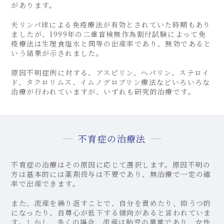
があります。
夫リンパ球による免疫療法が有効とされていた時期もあり
ましたが、1999年の二重盲検無作為割付試験によって免
疫療法は生理食塩水と同等の出産率であり、無効であると
いう結果が示されました。
原因不明症例に対する、アスピリン、ヘパリン、ステロイ
ド、タクロリムス、イムノグロブリン療法などいろいろな
治療が行われていますが、いずれも研究的治療です。
不育症の治療法
不育症の治療はその原因に応じて選択します。原因不明の
方は基本的には薬剤投与は不要であり、無治療で一定の確
率で出産できます。
また、流産を繰り返すことで、自分を責めたり、抑うつ的
になったり、自尊心が低下する傾向があると言われていま
す。しかし、多くの場合、流産は胎児の異常であり、女性